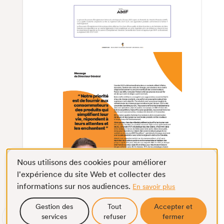
Nous utilisons des cookies pour améliorer
l'expérience du site Web et collecter des
informations sur nos audiences.
En savoir plus
Gestion des
Tout
Accepter et
services
refuser
fermer
Défilement
Plein écran